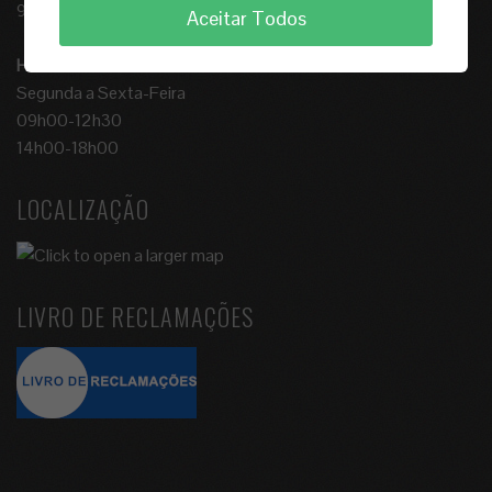
9500-291 Ponta Delgada
Aceitar Todos
Horário de Funcionamento
Segunda a Sexta-Feira
09h00-12h30
14h00-18h00
LOCALIZAÇÃO
LIVRO DE RECLAMAÇÕES