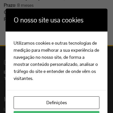
Prazo
: 8 meses
Conclusão
: Junho de 2011
O nosso site usa cookies
Referência
: 38-OB/10
Utilizamos cookies e outras tecnologias de
medição para melhorar a sua experiência de
navegação no nosso site, de forma a
CONTACTOS
mostrar conteúdo personalizado, analisar o
tráfego do site e entender de onde vêm os
E-mail:
geral@gabinete118.net
visitantes.
Telefone:
(+351) 296 302 380
(+351) 914 920 485
MORADA
Definições
Ladeira do Águas Quentes n. 118