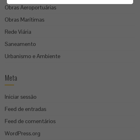
Obras Aeroportuárias
Obras Marítimas
Rede Viária
Saneamento
Urbanismo e Ambiente
Meta
Iniciar sessão
Feed de entradas
Feed de comentários
WordPress.org