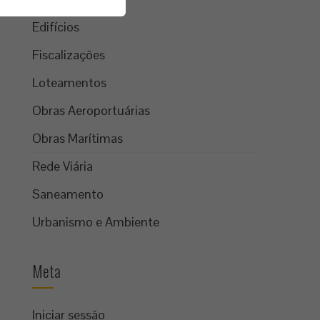
Edifícios
Fiscalizações
Loteamentos
Obras Aeroportuárias
Obras Marítimas
Rede Viária
Saneamento
Urbanismo e Ambiente
Meta
Iniciar sessão