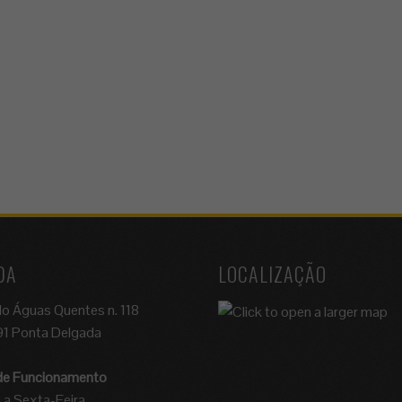
DA
LOCALIZAÇÃO
do Águas Quentes n. 118
1 Ponta Delgada
 de Funcionamento
a Sexta-Feira