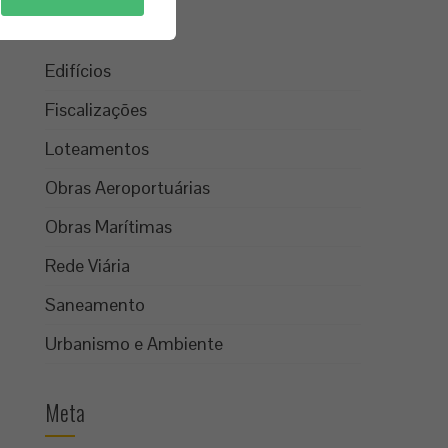
Categorias
Edifícios
Fiscalizações
Loteamentos
Obras Aeroportuárias
Obras Marítimas
Rede Viária
Saneamento
Urbanismo e Ambiente
Meta