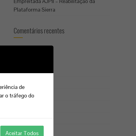
Empreitada AJPII – Reabilitação da
Plataforma Sierra
Comentários recentes
Arquivo
Dezembro 2024
Fevereiro 2019
eriência de
Fevereiro 2017
ar o tráfego do
Novembro 2016
Outubro 2016
Aceitar Todos