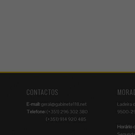
CONTACTOS
MORA
E-mail:
geral@gabinete118.net
Ladeira 
Telefone:
(+351) 296 302 380
9500-29
(+351) 914 920 485
Horário
Segunda 