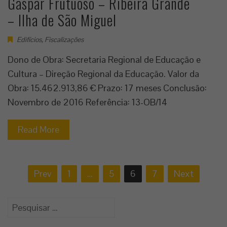
Gaspar Frutuoso – Ribeira Grande
– Ilha de São Miguel
Edifícios
,
Fiscalizações
Dono de Obra: Secretaria Regional de Educação e
Cultura – Direção Regional da Educação. Valor da
Obra: 15.462.913,86 € Prazo: 17 meses Conclusão:
Novembro de 2016 Referência: 13-OB/14
Read More
Navegação
Prev
1
…
5
6
7
Next
de
artigos
Pesquisar
por: