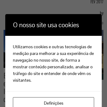
FEV 2017
by
O nosso site usa cookies
GAB118
Utilizamos cookies e outras tecnologias de
medição para melhorar a sua experiência de
navegação no nosso site, de forma a
mostrar conteúdo personalizado, analisar o
Empreitada de Construção da Sede
tráfego do site e entender de onde vêm os
visitantes.
e Edifício Multivalências do
Instituto de Apoio à Criança, Ilha
de São Miguel
Definições