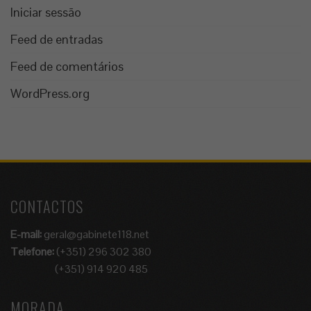
Iniciar sessão
Feed de entradas
Feed de comentários
WordPress.org
CONTACTOS
E-mail:
geral@gabinete118.net
Telefone:
(+351) 296 302 380
(+351) 914 920 485
MORADA