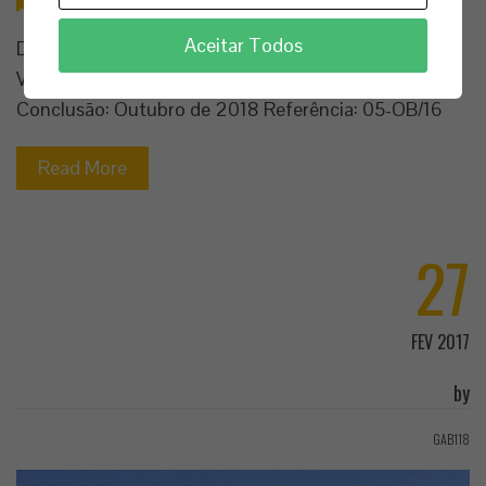
Edifícios
,
Fiscalizações
Aceitar Todos
Dono de Obra: Instituto de Apoio à Criança - Açores
Valor da Adjudicação: 1.145.153,10 € Prazo: 16 meses
Conclusão: Outubro de 2018 Referência: 05-OB/16
Read More
27
FEV 2017
by
GAB118